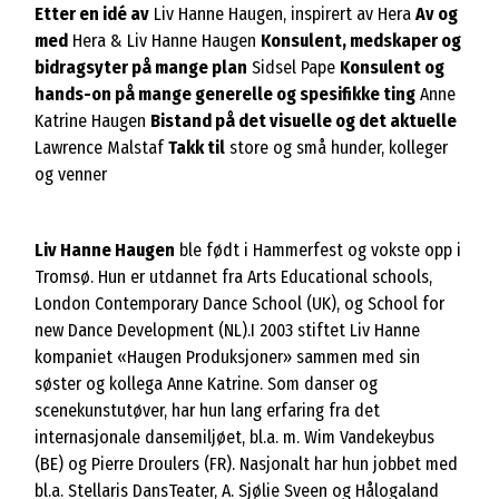
Etter en idé av
Liv Hanne Haugen, inspirert av Hera
Av og
med
Hera & Liv Hanne Haugen
Konsulent, medskaper og
bidragsyter på mange plan
Sidsel Pape
Konsulent og
hands-on på mange generelle og spesifikke ting
Anne
Katrine Haugen
Bistand på det visuelle og det aktuelle
Lawrence Malstaf
Takk til
store og små hunder, kolleger
og venner
Liv Hanne Haugen
ble født i Hammerfest og vokste opp i
Tromsø. Hun er utdannet fra Arts Educational schools,
London Contemporary Dance School (UK), og School for
new Dance Development (NL).I 2003 stiftet Liv Hanne
kompaniet «Haugen Produksjoner» sammen med sin
søster og kollega Anne Katrine. Som danser og
scenekunstutøver, har hun lang erfaring fra det
internasjonale dansemiljøet, bl.a. m. Wim Vandekeybus
(BE) og Pierre Droulers (FR). Nasjonalt har hun jobbet med
bl.a. Stellaris DansTeater, A. Sjølie Sveen og Hålogaland