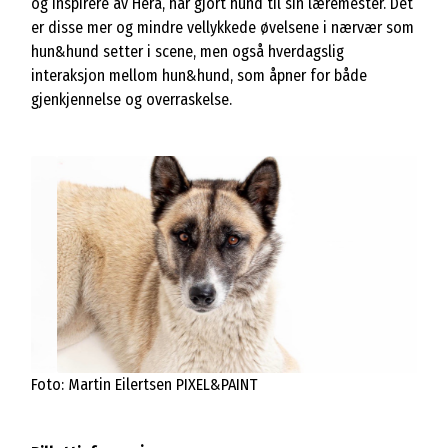
og inspirere av Hera, har gjort hund til sin læremester. Det
er disse mer og mindre vellykkede øvelsene i nærvær som
hun&hund setter i scene, men også hverdagslig
interaksjon mellom hun&hund, som åpner for både
gjenkjennelse og overraskelse.
Foto: Martin Eilertsen PIXEL&PAINT