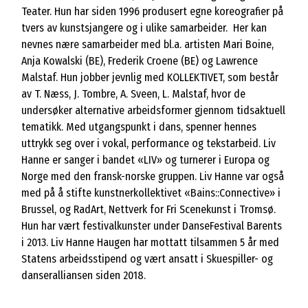
Teater. Hun har siden 1996 produsert egne koreografier på
tvers av kunstsjangere og i ulike samarbeider. Her kan
nevnes nære samarbeider med bl.a. artisten Mari Boine,
Anja Kowalski (BE), Frederik Croene (BE) og Lawrence
Malstaf. Hun jobber jevnlig med KOLLEKTIVET, som består
av T. Næss, J. Tombre, A. Sveen, L. Malstaf, hvor de
undersøker alternative arbeidsformer gjennom tidsaktuell
tematikk. Med utgangspunkt i dans, spenner hennes
uttrykk seg over i vokal, performance og tekstarbeid. Liv
Hanne er sanger i bandet «LIV» og turnerer i Europa og
Norge med den fransk-norske gruppen. Liv Hanne var også
med på å stifte kunstnerkollektivet «Bains::Connective» i
Brussel, og RadArt, Nettverk for Fri Scenekunst i Tromsø.
Hun har vært festivalkunster under DanseFestival Barents
i 2013. Liv Hanne Haugen har mottatt tilsammen 5 år med
Statens arbeidsstipend og vært ansatt i Skuespiller- og
danseralliansen siden 2018.