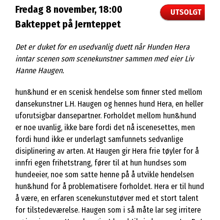
Fredag 8 november, 18:00
UTSOLGT
Bakteppet på Jernteppet
Det er duket for en usedvanlig duett når Hunden Hera
inntar scenen som scenekunstner sammen med eier Liv
Hanne Haugen.
hun&hund er en scenisk hendelse som finner sted mellom
dansekunstner L.H. Haugen og hennes hund Hera, en heller
uforutsigbar dansepartner. Forholdet mellom hun&hund
er noe uvanlig, ikke bare fordi det nå iscenesettes, men
fordi hund ikke er underlagt samfunnets sedvanlige
disiplinering av arten. At Haugen gir Hera frie tøyler for å
innfri egen frihetstrang, fører til at hun hundses som
hundeeier, noe som satte henne på å utvikle hendelsen
hun&hund for å problematisere forholdet. Hera er til hund
å være, en erfaren scenekunstutøver med et stort talent
for tilstedeværelse. Haugen som i så måte lar seg irritere