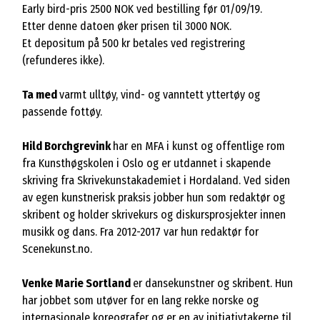
Early bird-pris 2500 NOK ved bestilling før 01/09/19.
Etter denne datoen øker prisen til 3000 NOK.
Et depositum på 500 kr betales ved registrering
(refunderes ikke).
Ta med
varmt ulltøy, vind- og vanntett yttertøy og
passende fottøy.
Hild Borchgrevink
har en MFA i kunst og offentlige rom
fra Kunsthøgskolen i Oslo og er utdannet i skapende
skriving fra Skrivekunstakademiet i Hordaland. Ved siden
av egen kunstnerisk praksis jobber hun som redaktør og
skribent og holder skrivekurs og diskursprosjekter innen
musikk og dans. Fra 2012-2017 var hun redaktør for
Scenekunst.no.
Venke Marie Sortland
er dansekunstner og skribent. Hun
har jobbet som utøver for en lang rekke norske og
internasjonale koreografer og er en av initiativtakerne til