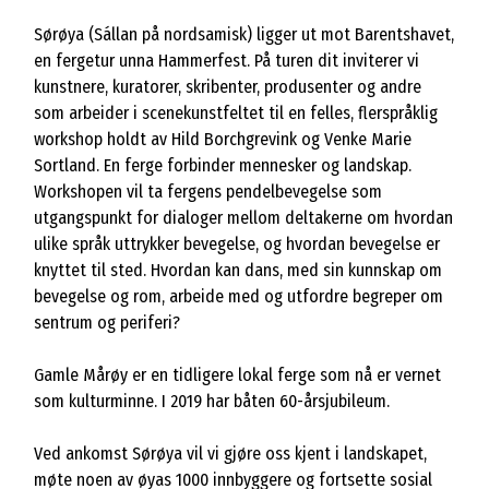
Sørøya (Sállan på nordsamisk) ligger ut mot Barentshavet,
en fergetur unna Hammerfest. På turen dit inviterer vi
kunstnere, kuratorer, skribenter, produsenter og andre
som arbeider i scenekunstfeltet til en felles, flerspråklig
workshop holdt av Hild Borchgrevink og Venke Marie
Sortland. En ferge forbinder mennesker og landskap.
Workshopen vil ta fergens pendelbevegelse som
utgangspunkt for dialoger mellom deltakerne om hvordan
ulike språk uttrykker bevegelse, og hvordan bevegelse er
knyttet til sted. Hvordan kan dans, med sin kunnskap om
bevegelse og rom, arbeide med og utfordre begreper om
sentrum og periferi?
Gamle Mårøy er en tidligere lokal ferge som nå er vernet
som kulturminne. I 2019 har båten 60-årsjubileum.
Ved ankomst Sørøya vil vi gjøre oss kjent i landskapet,
møte noen av øyas 1000 innbyggere og fortsette sosial