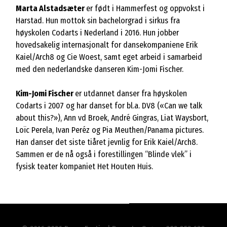
Marta Alstadsæter
er født i Hammerfest og oppvokst i
Harstad. Hun mottok sin bachelorgrad i sirkus fra
høyskolen Codarts i Nederland i 2016. Hun jobber
hovedsakelig internasjonalt for dansekompaniene Erik
Kaiel/Arch8 og Cie Woest, samt eget arbeid i samarbeid
med den nederlandske danseren Kim-Jomi Fischer.
Kim-Jomi Fischer
er utdannet danser fra høyskolen
Codarts i 2007 og har danset for bl.a. DV8 («Can we talk
about this?»), Ann vd Broek, André Gingras, Liat Waysbort,
Loïc Perela, Ivan Peréz og Pia Meuthen/Panama pictures.
Han danser det siste tiåret jevnlig for Erik Kaiel/Arch8.
Sammen er de nå også i forestillingen “Blinde vlek” i
fysisk teater kompaniet Het Houten Huis.