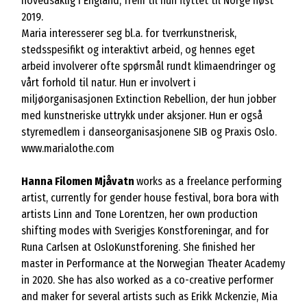
hovedsaklig i England, frem til hun flyttet til Norge høst
2019.
Maria interesserer seg bl.a. for tverrkunstnerisk,
stedsspesifikt og interaktivt arbeid, og hennes eget
arbeid involverer ofte spørsmål rundt klimaendringer og
vårt forhold til natur. Hun er involvert i
miljøorganisasjonen Extinction Rebellion, der hun jobber
med kunstneriske uttrykk under aksjoner. Hun er også
styremedlem i danseorganisasjonene SIB og Praxis Oslo.
www.marialothe.com
Hanna Filomen Mjåvatn
works as a freelance performing
artist, currently for gender house festival, bora bora with
artists Linn and Tone Lorentzen, her own production
shifting modes with Sverigjes Konstforeningar, and for
Runa Carlsen at OsloKunstforening. She finished her
master in Performance at the Norwegian Theater Academy
in 2020. She has also worked as a co-creative performer
and maker for several artists such as Erikk Mckenzie, Mia