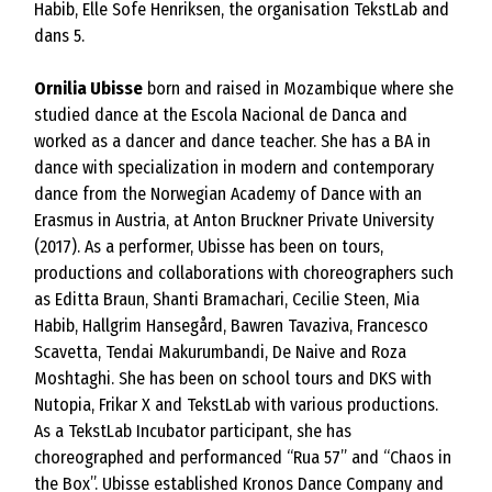
Habib, Elle Sofe Henriksen, the organisation TekstLab and
dans 5.
Ornilia Ubisse
born and raised in Mozambique where she
studied dance at the Escola Nacional de Danca and
worked as a dancer and dance teacher. She has a BA in
dance with specialization in modern and contemporary
dance from the Norwegian Academy of Dance with an
Erasmus in Austria, at Anton Bruckner Private University
(2017). As a performer, Ubisse has been on tours,
productions and collaborations with choreographers such
as Editta Braun, Shanti Bramachari, Cecilie Steen, Mia
Habib, Hallgrim Hansegård, Bawren Tavaziva, Francesco
Scavetta, Tendai Makurumbandi, De Naive and Roza
Moshtaghi. She has been on school tours and DKS with
Nutopia, Frikar X and TekstLab with various productions.
As a TekstLab Incubator participant, she has
choreographed and performanced “Rua 57” and “Chaos in
the Box”. Ubisse established Kronos Dance Company and