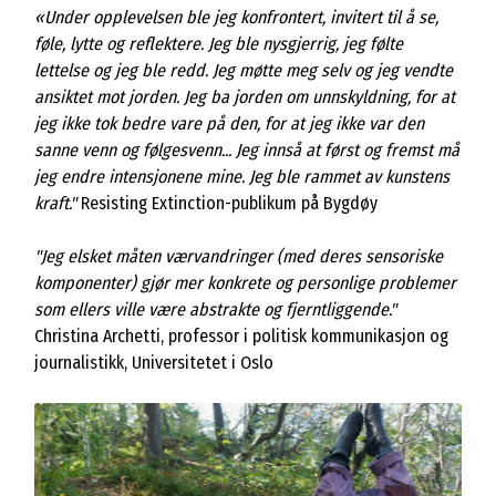
«Under opplevelsen ble jeg konfrontert, invitert til å se,
føle, lytte og reflektere. Jeg ble nysgjerrig, jeg følte
lettelse og jeg ble redd. Jeg møtte meg selv og jeg vendte
ansiktet mot jorden. Jeg ba jorden om unnskyldning, for at
jeg ikke tok bedre vare på den, for at jeg ikke var den
sanne venn og følgesvenn... Jeg innså at først og fremst må
jeg endre intensjonene mine. Jeg ble rammet av kunstens
kraft."
Resisting Extinction-publikum på Bygdøy
"Jeg elsket måten værvandringer (med deres sensoriske
komponenter) gjør mer konkrete og personlige problemer
som ellers ville være abstrakte og fjerntliggende."
Christina Archetti, professor i politisk kommunikasjon og
journalistikk, Universitetet i Oslo