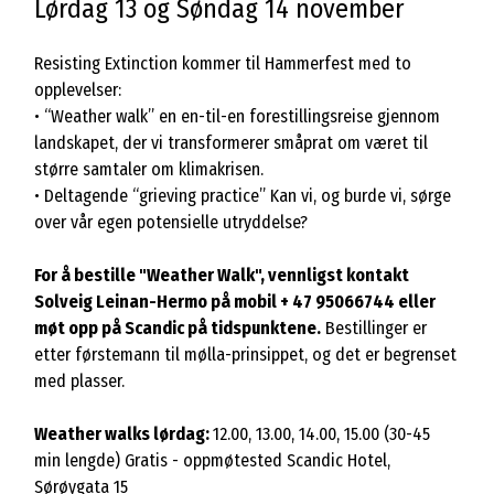
Lørdag 13 og Søndag 14 november
Resisting Extinction kommer til Hammerfest med to
opplevelser:
• “Weather walk” en en-til-en forestillingsreise gjennom
landskapet, der vi transformerer småprat om været til
større samtaler om klimakrisen.
• Deltagende “grieving practice” Kan vi, og burde vi, sørge
over vår egen potensielle utryddelse?
For å bestille "Weather Walk", vennligst kontakt
Solveig Leinan-Hermo på mobil + 47 95066744 eller
møt opp på Scandic på tidspunktene.
Bestillinger er
etter førstemann til mølla-prinsippet, og det er begrenset
med plasser.
Weather walks lørdag:
12.00, 13.00, 14.00, 15.00 (30-45
min lengde) Gratis - oppmøtested Scandic Hotel,
Sørøygata 15