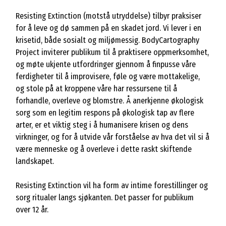
Resisting Extinction (motstå utryddelse) tilbyr praksiser
for å leve og dø sammen på en skadet jord. Vi lever i en
krisetid, både sosialt og miljømessig. BodyCartography
Project inviterer publikum til å praktisere oppmerksomhet,
og møte ukjente utfordringer gjennom å finpusse våre
ferdigheter til å improvisere, føle og være mottakelige,
og stole på at kroppene våre har ressursene til å
forhandle, overleve og blomstre. Å anerkjenne økologisk
sorg som en legitim respons på økologisk tap av flere
arter, er et viktig steg i å humanisere krisen og dens
virkninger, og for å utvide vår forståelse av hva det vil si å
være menneske og å overleve i dette raskt skiftende
landskapet.
Resisting Extinction vil ha form av intime forestillinger og
sorg ritualer langs sjøkanten. Det passer for publikum
over 12 år.