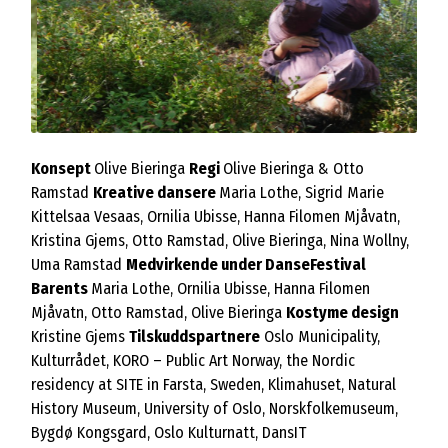
Konsept
Olive Bieringa
Regi
Olive Bieringa & Otto
Ramstad
Kreative dansere
Maria Lothe, Sigrid Marie
Kittelsaa Vesaas, Ornilia Ubisse, Hanna Filomen Mjåvatn,
Kristina Gjems, Otto Ramstad, Olive Bieringa, Nina Wollny,
Uma Ramstad
Medvirkende under DanseFestival
Barents
Maria Lothe, Ornilia Ubisse, Hanna Filomen
Mjåvatn, Otto Ramstad, Olive Bieringa
Kostyme design
Kristine Gjems
Tilskuddspartnere
Oslo Municipality,
Kulturrådet, KORO – Public Art Norway, the Nordic
residency at SITE in Farsta, Sweden, Klimahuset, Natural
History Museum, University of Oslo, Norskfolkemuseum,
Bygdø Kongsgard, Oslo Kulturnatt, DansIT