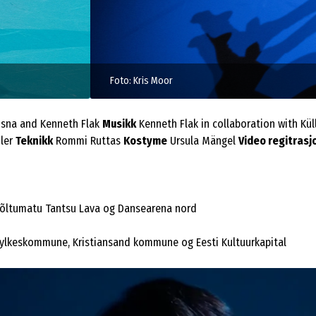
osna and Kenneth Flak
Musikk
Kenneth Flak in collaboration with Kü
ler
Teknikk
Rommi Ruttas
Kostyme
Ursula Mängel
Video regitrasj
Sõltumatu Tantsu Lava og Dansearena nord
Fylkeskommune, Kristiansand kommune og Eesti Kultuurkapital