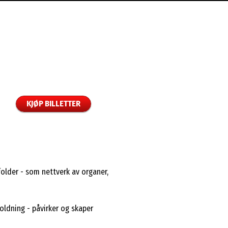
KJØP BILLETTER
older - som nettverk av organer,
holdning - påvirker og skaper