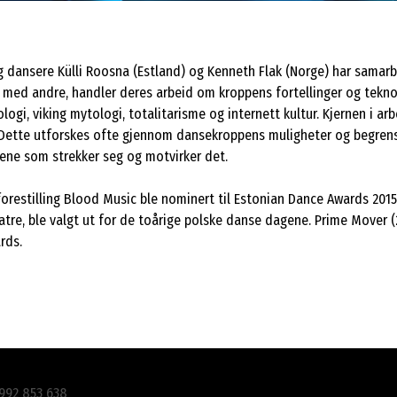
g dansere Külli Roosna (Estland) og Kenneth Flak (Norge) har samar
 med andre, handler deres arbeid om kroppens fortellinger og teknol
logi, viking mytologi, totalitarisme og internett kultur. Kjernen i a
Dette utforskes ofte gjennom dansekroppens muligheter og begrensn
sene som strekker seg og motvirker det.
orestilling Blood Music ble nominert til Estonian Dance Awards 2015;
eatre, ble valgt ut for de toårige polske danse dagene. Prime Mover
rds.
 992 853 638