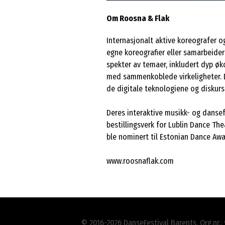
Om Roosna & Flak
Internasjonalt aktive koreografer o
egne koreografier eller samarbeider
spekter av temaer, inkludert dyp øko
med sammenkoblede virkeligheter. 
de digitale teknologiene og diskur
Deres interaktive musikk- og dansef
bestillingsverk for Lublin Dance Th
ble nominert til Estonian Dance Awa
www.roosnaflak.com
© 2016-2026 DanseFestival Barents. Org.nr.: