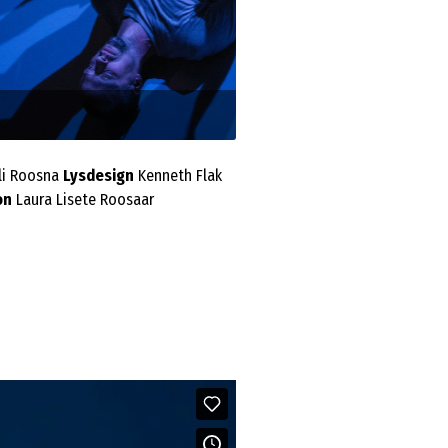
Foto: Kris Moor
lli Roosna
Lysdesign
Kenneth Flak
on
Laura Lisete Roosaar