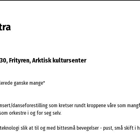
tra
0, Frityren, Arktisk kultursenter
allerede ganske mange"
nsert/danseforestilling som kretser rundt kroppene våre som mangf
som orkestre i og for seg selv.
 teknologi slik at til og med bittesmå bevegelser - pust, små skift i 