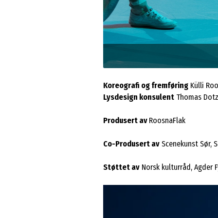
Foto: Kris Moor
Koreografi og fremføring
Külli Ro
Lysdesign konsulent
Thomas Dotz
Produsert av
RoosnaFlak
Co-Produsert av
Scenekunst Sør, 
Støttet av
Norsk kulturråd, Agder 