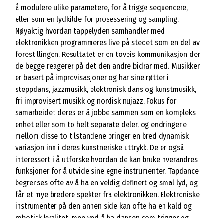
å modulere ulike parametere, for å trigge sequencere,
eller som en lydkilde for prosessering og sampling.
Nøyaktig hvordan tappelyden samhandler med
elektronikken programmeres live på stedet som en del av
forestillingen. Resultatet er en toveis kommunikasjon der
de begge reagerer på det den andre bidrar med. Musikken
er basert på improvisasjoner og har sine røtter i
steppdans, jazzmusikk, elektronisk dans og kunstmusikk,
fri improvisert musikk og nordisk nujazz. Fokus for
samarbeidet deres er å jobbe sammen som en kompleks
enhet eller som to helt separate deler, og endringene
mellom disse to tilstandene bringer en bred dynamisk
variasjon inn i deres kunstneriske uttrykk. De er også
interessert i å utforske hvordan de kan bruke hverandres
funksjoner for å utvide sine egne instrumenter. Tapdance
begrenses ofte av å ha en veldig definert og smal lyd, og
får et mye bredere spekter fra elektronikken. Elektroniske
instrumenter på den annen side kan ofte ha en kald og
robotisk kvalitet, men ved å ha dansen som trigger og