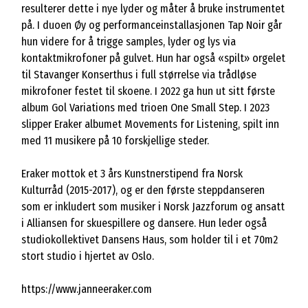
resulterer dette i nye lyder og måter å bruke instrumentet
på. I duoen Øy og performanceinstallasjonen Tap Noir går
hun videre for å trigge samples, lyder og lys via
kontaktmikrofoner på gulvet. Hun har også «spilt» orgelet
til Stavanger Konserthus i full størrelse via trådløse
mikrofoner festet til skoene. I 2022 ga hun ut sitt første
album Gol Variations med trioen One Small Step. I 2023
slipper Eraker albumet Movements for Listening, spilt inn
med 11 musikere på 10 forskjellige steder.
Eraker mottok et 3 års Kunstnerstipend fra Norsk
Kulturråd (2015-2017), og er den første steppdanseren
som er inkludert som musiker i Norsk Jazzforum og ansatt
i Alliansen for skuespillere og dansere. Hun leder også
studiokollektivet Dansens Haus, som holder til i et 70m2
stort studio i hjertet av Oslo.
https://www.janneeraker.com