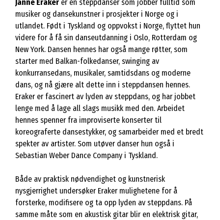
Janne Eraker
er en steppdanser som jobber fulltid som
musiker og dansekunstner i prosjekter i Norge og i
utlandet. Født i Tyskland og oppvokst i Norge, flyttet hun
videre for å få sin danseutdanning i Oslo, Rotterdam og
New York. Dansen hennes har også mange røtter, som
starter med Balkan-folkedanser, swinging av
konkurransedans, musikaler, samtidsdans og moderne
dans, og nå gjære alt dette inn i steppdansen hennes.
Eraker er fascinert av lyden av steppdans, og har jobbet
lenge med å lage all slags musikk med den. Arbeidet
hennes spenner fra improviserte konserter til
koreograferte dansestykker, og samarbeider med et bredt
spekter av artister. Som utøver danser hun også i
Sebastian Weber Dance Company i Tyskland.
Både av praktisk nødvendighet og kunstnerisk
nysgjerrighet undersøker Eraker mulighetene for å
forsterke, modifisere og ta opp lyden av steppdans. På
samme måte som en akustisk gitar blir en elektrisk gitar,