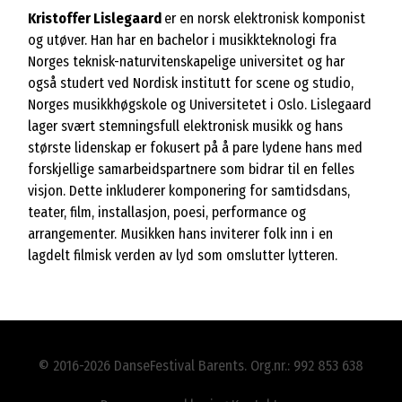
Kristoffer Lislegaard
er en norsk elektronisk komponist
og utøver. Han har en bachelor i musikkteknologi fra
Norges teknisk-naturvitenskapelige universitet og har
også studert ved Nordisk institutt for scene og studio,
Norges musikkhøgskole og Universitetet i Oslo. Lislegaard
lager svært stemningsfull elektronisk musikk og hans
største lidenskap er fokusert på å pare lydene hans med
forskjellige samarbeidspartnere som bidrar til en felles
visjon. Dette inkluderer komponering for samtidsdans,
teater, film, installasjon, poesi, performance og
arrangementer. Musikken hans inviterer folk inn i en
lagdelt filmisk verden av lyd som omslutter lytteren.
© 2016-2026 DanseFestival Barents. Org.nr.: 992 853 638