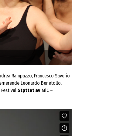
Foto: Matteo Maffesanti
Andrea Rampazzo, Francesco Saverio
ernerende Leonardo Benetollo,
 Festival
Støttet av
MiC –