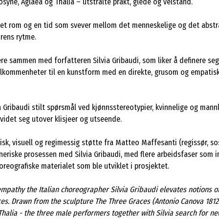
osyne, Aglaea og Thalia – utstrålte prakt, glede og velstand.
 i et rom og en tid som svever mellom det menneskelige og det abstr
urens rytme.
re sammen med forfatteren Silvia Gribaudi, som liker å definere se
lkommenheter til en kunstform med en direkte, grusom og empatisk
via Gribaudi stilt spørsmål ved kjønnsstereotypier, kvinnelige og man
utvidet seg utover klisjeer og utseende.
tisk, visuell og regimessig støtte fra Matteo Maffesanti (regissør, 
eriske prosessen med Silvia Gribaudi, med flere arbeidsfaser som i
oreografiske materialet som ble utviklet i prosjektet.
pathy the Italian choreographer Silvia Gribaudi elevates notions o
s. Drawn from the sculpture The Three Graces (Antonio Canova 1812-
alia - the three male performers together with Silvia search for ne