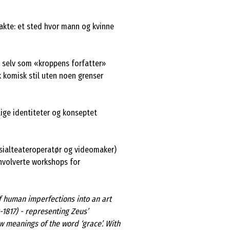
akte: et sted hvor mann og kvinne
g selv som «kroppens forfatter»
 komisk stil uten noen grenser
nlige identiteter og konseptet
sosialteateroperatør og videomaker)
nvolverte workshops for
f human imperfections into an art
1817) - representing Zeus’
w meanings of the word ‘grace’. With