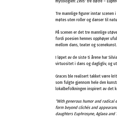
mytologien: Zevs' tre døtre – Euphr
Tre mannlige figurer inntar scenen
møtes uten roller og danser til nat
På scenen er det tre mannlige utøve
fordi poesien hennes opphøyer uful
mellom dans, teater og scenekunst.
I løpet av de siste ti årene har Sil
virtuositet i dans og dagligliv, og 
Graces ble realisert takket være kri
som fulgte gjennom hele den kunstn
lokalbefolkningen inspirert av det k
“With generous humor and radical em
form beyond clichés and appearance
daughters Euphrosyne, Aglaea and Th