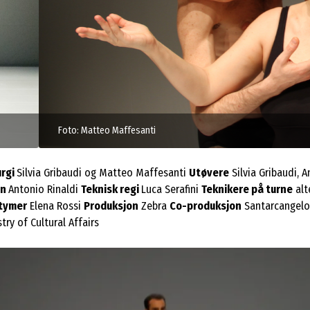
rgi
Silvia Gribaudi og Matteo Maffesanti
Utøvere
Silvia Gribaudi, 
gn
Antonio Rinaldi
Teknisk regi
Luca Serafini
Teknikere på turne
alt
tymer
Elena Rossi
Produksjon
Zebra
Co-produksjon
Santarcangelo
stry of Cultural Affairs