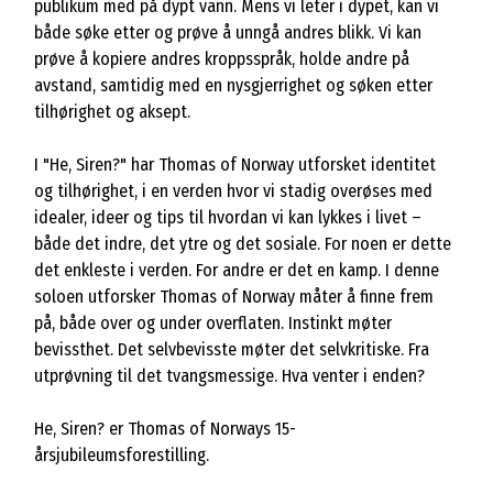
publikum med på dypt vann. Mens vi leter i dypet, kan vi
både søke etter og prøve å unngå andres blikk. Vi kan
prøve å kopiere andres kroppsspråk, holde andre på
avstand, samtidig med en nysgjerrighet og søken etter
tilhørighet og aksept.
I "He, Siren?" har Thomas of Norway utforsket identitet
og tilhørighet, i en verden hvor vi stadig overøses med
idealer, ideer og tips til hvordan vi kan lykkes i livet –
både det indre, det ytre og det sosiale. For noen er dette
det enkleste i verden. For andre er det en kamp. I denne
soloen utforsker Thomas of Norway måter å finne frem
på, både over og under overflaten. Instinkt møter
bevissthet. Det selvbevisste møter det selvkritiske. Fra
utprøvning til det tvangsmessige. Hva venter i enden?
He, Siren? er Thomas of Norways 15-
årsjubileumsforestilling.