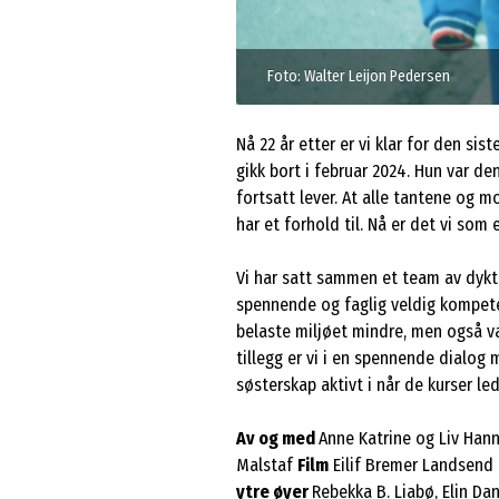
Foto: Walter Leijon Pedersen
Nå 22 år etter er vi klar for den si
gikk bort i februar 2024. Hun var de
fortsatt lever. At alle tantene og 
har et forhold til. Nå er det vi som
Vi har satt sammen et team av dyktig
spennende og faglig veldig kompeten
belaste miljøet mindre, men også vær
tillegg er vi i en spennende dialog
søsterskap aktivt i når de kurser l
Av og med
Anne Katrine og Liv Ha
Malstaf
Film
Eilif Bremer Landsend
ytre øyer
Rebekka B. Liabø, Elin Da