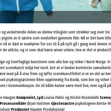
ste og avsluttende delen av denne trilogien som strekker seg over tre 
n yngste av 8 søstre som medvirket gjennom film. Nå er det bare lill
mor nå er død er markøren for oss til å på nytt gå i gang med denne s
 er de eldste, og vi som skal bære arven videre. Hva er det vi ønsker/
e og tverrfaglige kunstnere som alle bor og virker i Nord-Norge. Vi e
t scenekunst miljø her nord. Det at vi bruker kortreiste samarbeidspa
e med på å vise frem og løfte scenekunstfeltet vi er en del av her n
 med psykologsøstrene Ihlen opprinnelig fra Bodø, som bor og virker 
edere i kommunikasjon. De vil både kunne være med live, men også på 
nne Haugen
Komponist, Lyd
Louisa Palmi og Kristin Rosendahl
Scenog
Prosessveilder
Ørjan Hattrem
Gjestesøstre
psykologene Bente-Ma
nielsen
Produsent
Haugen Produksjoner