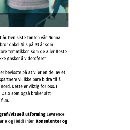
tiår. Den siste tanten vår, Nunna
ebror onkel Nils på 93 år som
tore tematikken som de aller fleste
ikke ønsker å videreføre?
r bevisste på at vi er en del av et
rtnere vil ikke bare bidra til å
ord. Dette er viktig for oss. I
i Oslo som også bruker sitt
film.
rafi/visuell utforming
Lawrence
rie og Heidi Ihlen
Konsulenter og