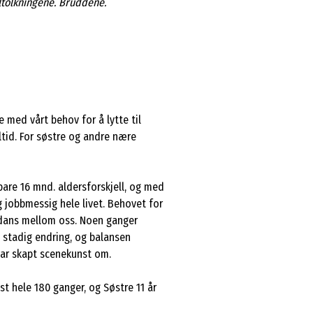
ltolkningene. Bruddene.
e med vårt behov for å lytte til
ltid. For søstre og andre nære
bare 16 mnd. aldersforskjell, og med
g jobbmessig hele livet. Behovet for
g dans mellom oss. Noen ganger
i stadig endring, og balansen
i har skapt scenekunst om.
ist hele 180 ganger, og Søstre 11 år