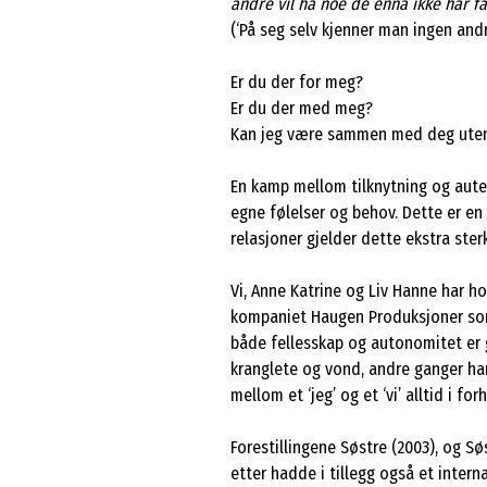
andre vil ha noe de ennå ikke har f
(‘På seg selv kjenner man ingen andr
Er du der for meg?
Er du der med meg?
Kan jeg være sammen med deg uten
En kamp mellom tilknytning og autent
egne følelser og behov. Dette er en
relasjoner gjelder dette ekstra ster
Vi, Anne Katrine og Liv Hanne har h
kompaniet Haugen Produksjoner som v
både fellesskap og autonomitet er 
kranglete og vond, andre ganger harm
mellom et ‘jeg’ og et ‘vi’ alltid i f
Forestillingene Søstre (2003), og Sø
etter hadde i tillegg også et intern