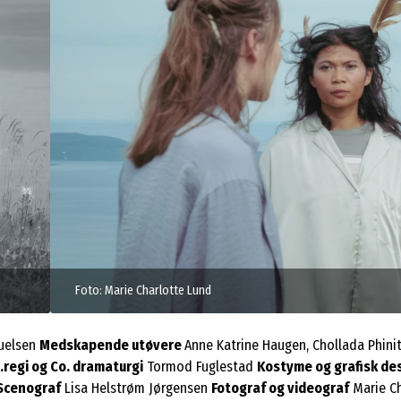
uelsen
Medskapende utøvere
Anne Katrine Haugen, Chollada Phini
.regi og Co. dramaturgi
Tormod Fuglestad
Kostyme og grafisk de
Scenograf
Lisa Helstrøm Jørgensen
Fotograf og videograf
Marie C