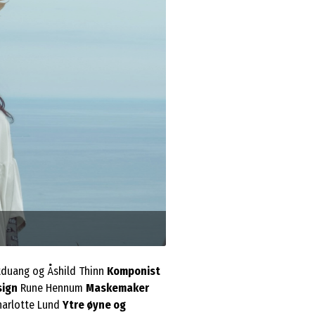
Foto: Marie Charlotte Lund
tduang og Åshild Thinn
Komponist
sign
Rune Hennum
Maskemaker
harlotte Lund
Ytre øyne og