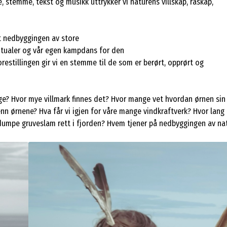
 stemme, tekst og musikk uttrykker vi naturens villskap, råskap,
t nedbyggingen av store
ritualer og vår egen kampdans for den
restillingen gir vi en stemme til de som er berørt, opprørt og
ge? Hvor mye villmark finnes det? Hvor mange vet hvordan ørnen sin l
enn ørnene? Hva får vi igjen for våre mange vindkraftverk? Hvor lang
i dumpe gruveslam rett i fjorden? Hvem tjener på nedbyggingen av na