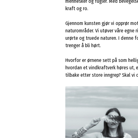
mennesker og fugler. Med bevegelse,
kraft og ro.
Gjennom kunsten gjør vi opprør mo
naturområder. Vi utøver våre egne 
urørte og truede naturen. I denne fo
trenger å bli hørt.
Hvorfor er ørnene sett på som helli
hvordan et vindkraftverk høres ut, 
tilbake etter store inngrep? Skal v